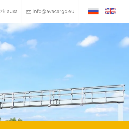
užklausa
info@avacargo.eu