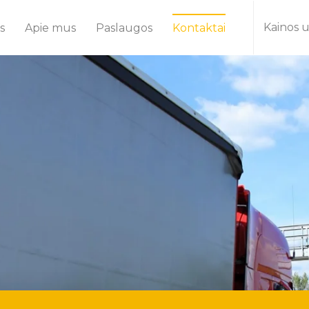
Kainos 
s
Apie mus
Paslaugos
Kontaktai