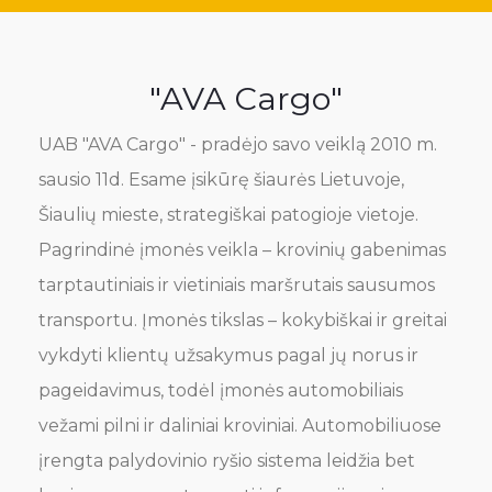
"AVA Cargo"
UAB "AVA Cargo" - pradėjo savo veiklą 2010 m.
sausio 11d. Esame įsikūrę šiaurės Lietuvoje,
Šiaulių mieste, strategiškai patogioje vietoje.
Pagrindinė įmonės veikla – krovinių gabenimas
tarptautiniais ir vietiniais maršrutais sausumos
transportu. Įmonės tikslas – kokybiškai ir greitai
vykdyti klientų užsakymus pagal jų norus ir
pageidavimus, todėl įmonės automobiliais
vežami pilni ir daliniai kroviniai. Automobiliuose
įrengta palydovinio ryšio sistema leidžia bet