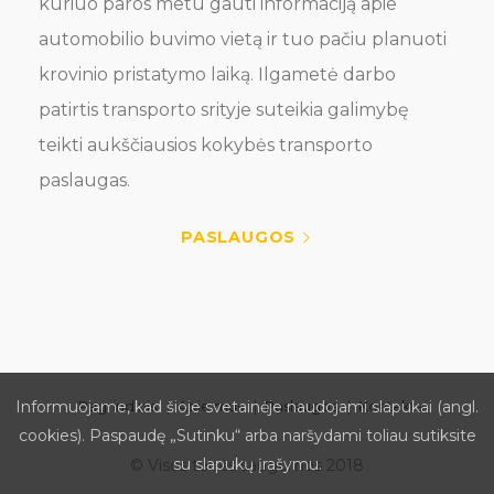
kuriuo paros metu gauti informaciją apie
automobilio buvimo vietą ir tuo pačiu planuoti
krovinio pristatymo laiką. Ilgametė darbo
patirtis transporto srityje suteikia galimybę
teikti aukščiausios kokybės transporto
paslaugas.
PASLAUGOS
Informuojame, kad šioje svetainėje naudojami slapukai (angl.
Pagrindinis
Apie mus
Paslaugos
Kontaktai
cookies). Paspaudę „Sutinku“ arba naršydami toliau sutiksite
su slapukų įrašymu.
© Visos teisės saugomos 2018